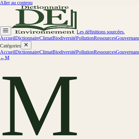
Aller au contenu
Les définitions sourcées.
Accueil
Dictionnaire
Climat
Biodiversité
Pollution
Ressources
Gouvernan
Catégories
Accueil
Dictionnaire
Climat
Biodiversité
Pollution
Ressources
Gouvernan
←
M
M