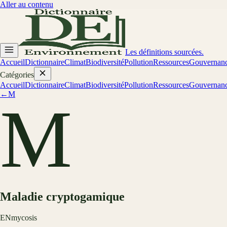
Aller au contenu
Les définitions sourcées.
Accueil
Dictionnaire
Climat
Biodiversité
Pollution
Ressources
Gouvernan
Catégories
Accueil
Dictionnaire
Climat
Biodiversité
Pollution
Ressources
Gouvernan
←
M
M
Maladie cryptogamique
EN
mycosis