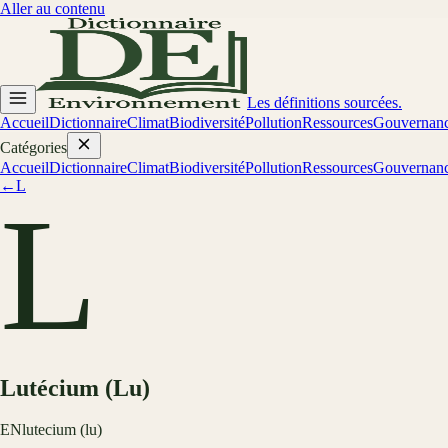
Aller au contenu
Les définitions sourcées.
Accueil
Dictionnaire
Climat
Biodiversité
Pollution
Ressources
Gouvernan
Catégories
Accueil
Dictionnaire
Climat
Biodiversité
Pollution
Ressources
Gouvernan
←
L
L
Lutécium (Lu)
EN
lutecium (lu)