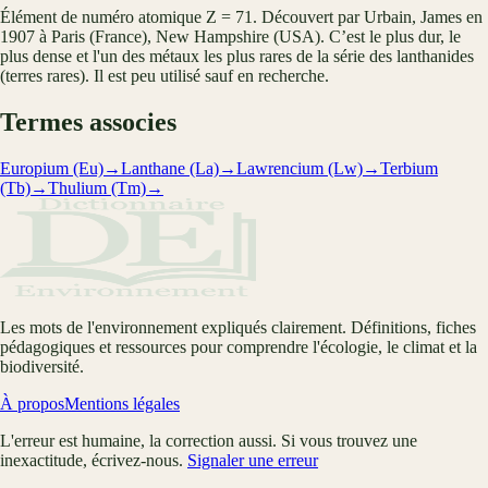
Élément de numéro atomique Z = 71. Découvert par Urbain, James en
1907 à Paris (France), New Hampshire (USA). C’est le plus dur, le
plus dense et l'un des métaux les plus rares de la série des lanthanides
(terres rares). Il est peu utilisé sauf en recherche.
Termes associes
Europium (Eu)
→
Lanthane (La)
→
Lawrencium (Lw)
→
Terbium
(Tb)
→
Thulium (Tm)
→
Les mots de l'environnement expliqués clairement. Définitions, fiches
pédagogiques et ressources pour comprendre l'écologie, le climat et la
biodiversité.
À propos
Mentions légales
L'erreur est humaine, la correction aussi. Si vous trouvez une
inexactitude, écrivez-nous.
Signaler une erreur