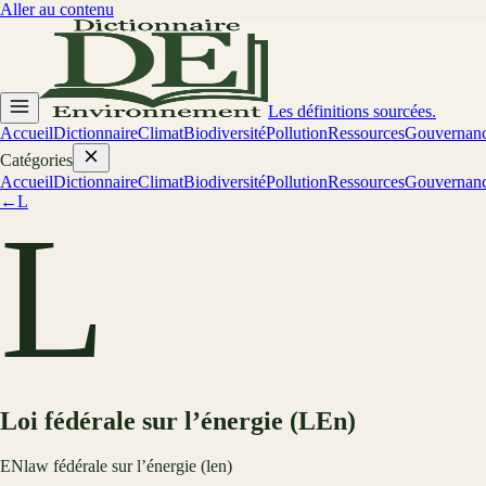
Aller au contenu
Les définitions sourcées.
Accueil
Dictionnaire
Climat
Biodiversité
Pollution
Ressources
Gouvernan
Catégories
Accueil
Dictionnaire
Climat
Biodiversité
Pollution
Ressources
Gouvernan
←
L
L
Loi fédérale sur l’énergie (LEn)
EN
law fédérale sur l’énergie (len)