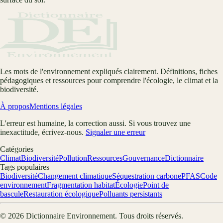
Les mots de l'environnement expliqués clairement. Définitions, fiches
pédagogiques et ressources pour comprendre l'écologie, le climat et la
biodiversité.
À propos
Mentions légales
L'erreur est humaine, la correction aussi. Si vous trouvez une
inexactitude, écrivez-nous.
Signaler une erreur
Catégories
Climat
Biodiversité
Pollution
Ressources
Gouvernance
Dictionnaire
Tags populaires
Biodiversité
Changement climatique
Séquestration carbone
PFAS
Code
environnement
Fragmentation habitat
Écologie
Point de
bascule
Restauration écologique
Polluants persistants
©
2026
Dictionnaire Environnement
. Tous droits réservés.