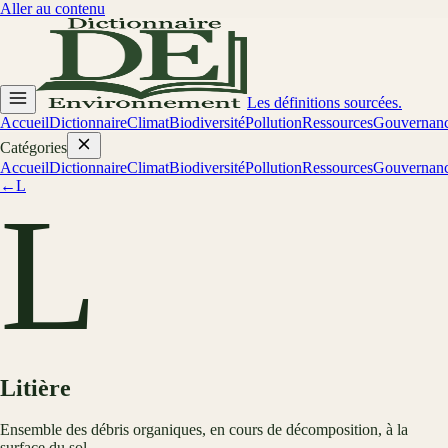
Aller au contenu
Les définitions sourcées.
Accueil
Dictionnaire
Climat
Biodiversité
Pollution
Ressources
Gouvernan
Catégories
Accueil
Dictionnaire
Climat
Biodiversité
Pollution
Ressources
Gouvernan
←
L
L
Litière
Ensemble des débris organiques, en cours de décomposition, à la
surface du sol.