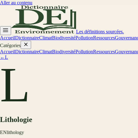
Aller au contenu
Les définitions sourcées.
Accueil
Dictionnaire
Climat
Biodiversité
Pollution
Ressources
Gouvernan
Catégories
Accueil
Dictionnaire
Climat
Biodiversité
Pollution
Ressources
Gouvernan
←
L
L
Lithologie
EN
lithology