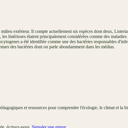
 milieu extérieur. Il compte actuellement six espèces dont deux, Listeri
, les listérioses étaient principalement considérées comme des maladie
ytogenes a été identifiée comme une des bactéries responsables d'infecti
enues des bactéries dont on parle abondamment dans les médias.
édagogiques et ressources pour comprendre l'écologie, le climat et la bi
ude, écrivez-nous.
Signaler une erreur