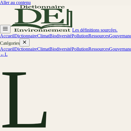
Aller au contenu
Les définitions sourcées.
Accueil
Dictionnaire
Climat
Biodiversité
Pollution
Ressources
Gouvernan
Catégories
Accueil
Dictionnaire
Climat
Biodiversité
Pollution
Ressources
Gouvernan
←
L
L