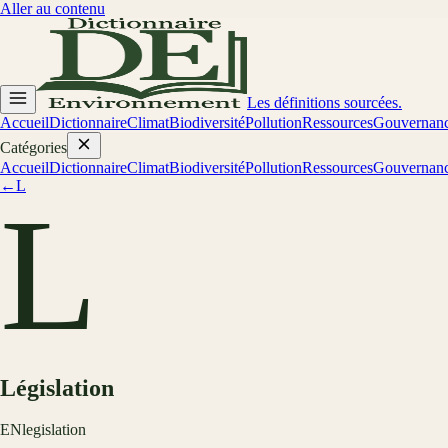
Aller au contenu
Les définitions sourcées.
Accueil
Dictionnaire
Climat
Biodiversité
Pollution
Ressources
Gouvernan
Catégories
Accueil
Dictionnaire
Climat
Biodiversité
Pollution
Ressources
Gouvernan
←
L
L
Législation
EN
legislation