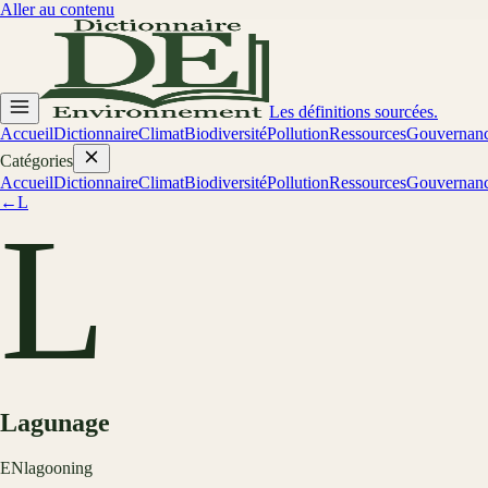
Aller au contenu
Les définitions sourcées.
Accueil
Dictionnaire
Climat
Biodiversité
Pollution
Ressources
Gouvernan
Catégories
Accueil
Dictionnaire
Climat
Biodiversité
Pollution
Ressources
Gouvernan
←
L
L
Lagunage
EN
lagooning