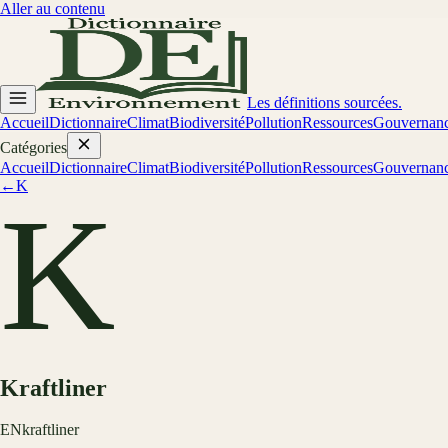
Aller au contenu
Les définitions sourcées.
Accueil
Dictionnaire
Climat
Biodiversité
Pollution
Ressources
Gouvernan
Catégories
Accueil
Dictionnaire
Climat
Biodiversité
Pollution
Ressources
Gouvernan
←
K
K
Kraftliner
EN
kraftliner