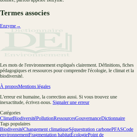
Termes associes
Enzyme
→
Les mots de l'environnement expliqués clairement. Définitions, fiches
pédagogiques et ressources pour comprendre l'écologie, le climat et la
biodiversité.
À propos
Mentions légales
L'erreur est humaine, la correction aussi. Si vous trouvez une
inexactitude, écrivez-nous.
Signaler une erreur
Catégories
Climat
Biodiversité
Pollution
Ressources
Gouvernance
Dictionnaire
Tags populaires
Biodiversité
Changement climatique
Séquestration carbone
PFAS
Code
environnement
Fragmentation habitat
Écologie
Point de