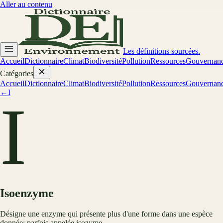
Aller au contenu
Les définitions sourcées.
Accueil
Dictionnaire
Climat
Biodiversité
Pollution
Ressources
Gouvernan
Catégories
Accueil
Dictionnaire
Climat
Biodiversité
Pollution
Ressources
Gouvernan
←
I
I
Isoenzyme
Désigne une enzyme qui présente plus d'une forme dans une espèce
donnée; parfois appelée isozyme.