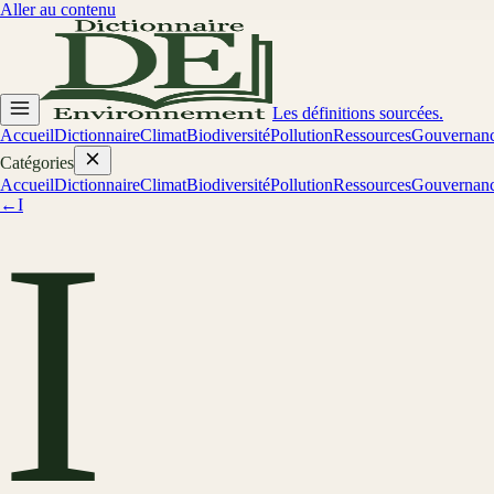
Aller au contenu
Les définitions sourcées.
Accueil
Dictionnaire
Climat
Biodiversité
Pollution
Ressources
Gouvernan
Catégories
Accueil
Dictionnaire
Climat
Biodiversité
Pollution
Ressources
Gouvernan
←
I
I