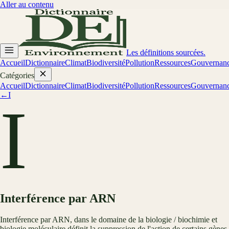
Aller au contenu
Les définitions sourcées.
Accueil
Dictionnaire
Climat
Biodiversité
Pollution
Ressources
Gouvernan
Catégories
Accueil
Dictionnaire
Climat
Biodiversité
Pollution
Ressources
Gouvernan
←
I
I
Interférence par ARN
Interférence par ARN, dans le domaine de la biologie / biochimie et
biologie moléculaire définit la suppression de l'action de certains gènes