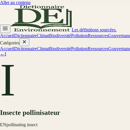
Aller au contenu
Les définitions sourcées.
Accueil
Dictionnaire
Climat
Biodiversité
Pollution
Ressources
Gouvernan
Catégories
Accueil
Dictionnaire
Climat
Biodiversité
Pollution
Ressources
Gouvernan
←
I
I
Insecte pollinisateur
EN
pollinating insect