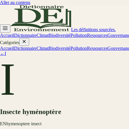
Aller au contenu
Les définitions sourcées.
Accueil
Dictionnaire
Climat
Biodiversité
Pollution
Ressources
Gouvernan
Catégories
Accueil
Dictionnaire
Climat
Biodiversité
Pollution
Ressources
Gouvernan
←
I
I
Insecte hyménoptère
EN
hymenoptere insect