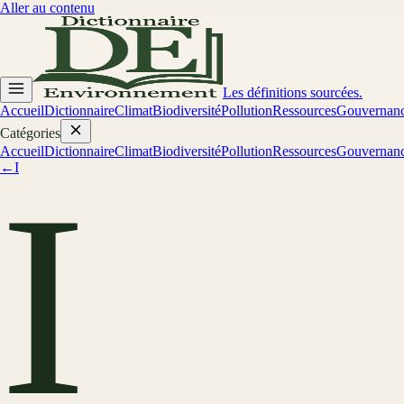
Aller au contenu
Les définitions sourcées.
Accueil
Dictionnaire
Climat
Biodiversité
Pollution
Ressources
Gouvernan
Catégories
Accueil
Dictionnaire
Climat
Biodiversité
Pollution
Ressources
Gouvernan
←
I
I