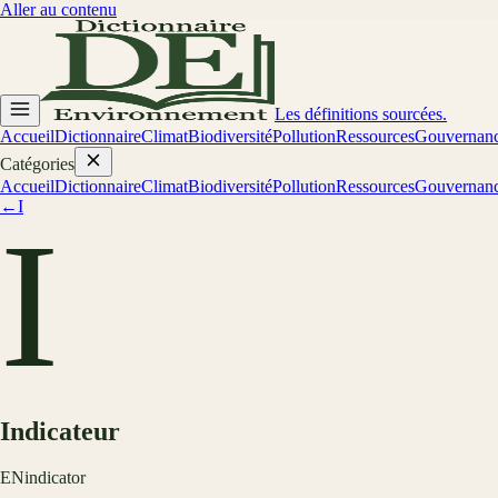
Aller au contenu
Les définitions sourcées.
Accueil
Dictionnaire
Climat
Biodiversité
Pollution
Ressources
Gouvernan
Catégories
Accueil
Dictionnaire
Climat
Biodiversité
Pollution
Ressources
Gouvernan
←
I
I
Indicateur
EN
indicator