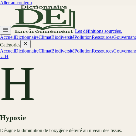
Aller au contenu
Les définitions sourcées.
Accueil
Dictionnaire
Climat
Biodiversité
Pollution
Ressources
Gouvernan
Catégories
Accueil
Dictionnaire
Climat
Biodiversité
Pollution
Ressources
Gouvernan
←
H
H
Hypoxie
Désigne la diminution de l'oxygène délivré au niveau des tissus.