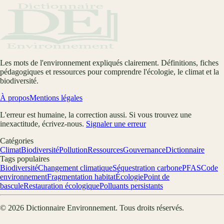
Les mots de l'environnement expliqués clairement. Définitions, fiches
pédagogiques et ressources pour comprendre l'écologie, le climat et la
biodiversité.
À propos
Mentions légales
L'erreur est humaine, la correction aussi. Si vous trouvez une
inexactitude, écrivez-nous.
Signaler une erreur
Catégories
Climat
Biodiversité
Pollution
Ressources
Gouvernance
Dictionnaire
Tags populaires
Biodiversité
Changement climatique
Séquestration carbone
PFAS
Code
environnement
Fragmentation habitat
Écologie
Point de
bascule
Restauration écologique
Polluants persistants
©
2026
Dictionnaire Environnement
. Tous droits réservés.