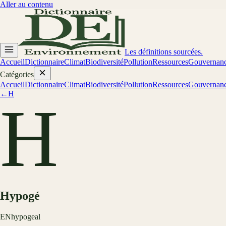
Aller au contenu
Les définitions sourcées.
Accueil
Dictionnaire
Climat
Biodiversité
Pollution
Ressources
Gouvernan
Catégories
Accueil
Dictionnaire
Climat
Biodiversité
Pollution
Ressources
Gouvernan
←
H
H
Hypogé
EN
hypogeal