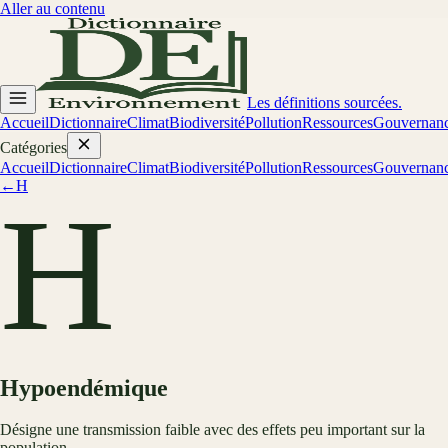
Aller au contenu
Les définitions sourcées.
Accueil
Dictionnaire
Climat
Biodiversité
Pollution
Ressources
Gouvernan
Catégories
Accueil
Dictionnaire
Climat
Biodiversité
Pollution
Ressources
Gouvernan
←
H
H
Hypoendémique
Désigne une transmission faible avec des effets peu important sur la
population.