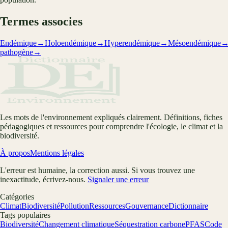
Termes associes
Endémique
→
Holoendémique
→
Hyperendémique
→
Mésoendémique
pathogène
→
Les mots de l'environnement expliqués clairement. Définitions, fiches
pédagogiques et ressources pour comprendre l'écologie, le climat et la
biodiversité.
À propos
Mentions légales
L'erreur est humaine, la correction aussi. Si vous trouvez une
inexactitude, écrivez-nous.
Signaler une erreur
Catégories
Climat
Biodiversité
Pollution
Ressources
Gouvernance
Dictionnaire
Tags populaires
Biodiversité
Changement climatique
Séquestration carbone
PFAS
Code