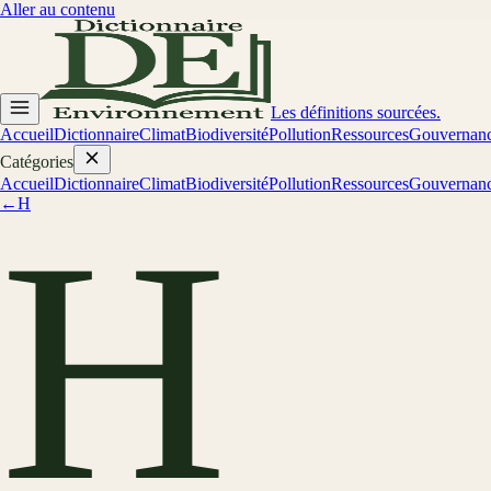
Aller au contenu
Les définitions sourcées.
Accueil
Dictionnaire
Climat
Biodiversité
Pollution
Ressources
Gouvernan
Catégories
Accueil
Dictionnaire
Climat
Biodiversité
Pollution
Ressources
Gouvernan
←
H
H