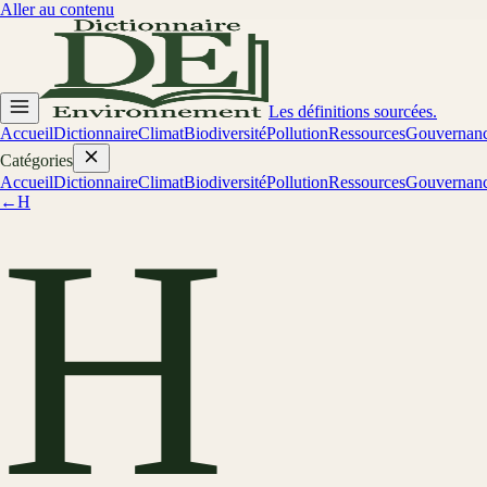
Aller au contenu
Les définitions sourcées.
Accueil
Dictionnaire
Climat
Biodiversité
Pollution
Ressources
Gouvernan
Catégories
Accueil
Dictionnaire
Climat
Biodiversité
Pollution
Ressources
Gouvernan
←
H
H