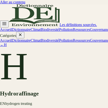
Aller au contenu
Les définitions sourcées.
Accueil
Dictionnaire
Climat
Biodiversité
Pollution
Ressources
Gouvernan
Catégories
Accueil
Dictionnaire
Climat
Biodiversité
Pollution
Ressources
Gouvernan
←
H
H
Hydroraffinage
EN
hydrogen treating