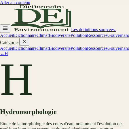
Aller au contenu
Les définitions sourcées.
Accueil
Dictionnaire
Climat
Biodiversité
Pollution
Ressources
Gouvernan
Catégories
Accueil
Dictionnaire
Climat
Biodiversité
Pollution
Ressources
Gouvernan
←
H
H
Hydromorphologie
Etude de la morphologie des cours d'eau, notamment l'évolution des
profils en long et en travers, et du tracé planimétrique : capture,