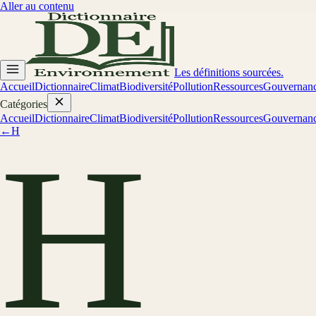
Aller au contenu
Les définitions sourcées.
Accueil
Dictionnaire
Climat
Biodiversité
Pollution
Ressources
Gouvernan
Catégories
Accueil
Dictionnaire
Climat
Biodiversité
Pollution
Ressources
Gouvernan
←
H
H