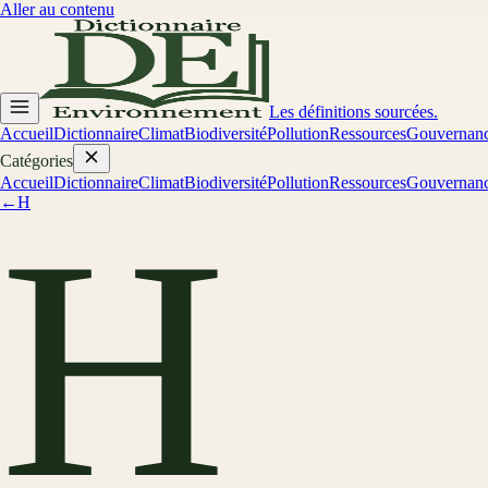
Aller au contenu
Les définitions sourcées.
Accueil
Dictionnaire
Climat
Biodiversité
Pollution
Ressources
Gouvernan
Catégories
Accueil
Dictionnaire
Climat
Biodiversité
Pollution
Ressources
Gouvernan
←
H
H