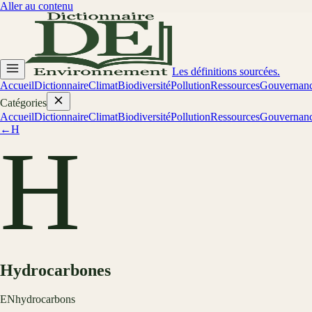
Aller au contenu
Les définitions sourcées.
Accueil
Dictionnaire
Climat
Biodiversité
Pollution
Ressources
Gouvernan
Catégories
Accueil
Dictionnaire
Climat
Biodiversité
Pollution
Ressources
Gouvernan
←
H
H
Hydrocarbones
EN
hydrocarbons