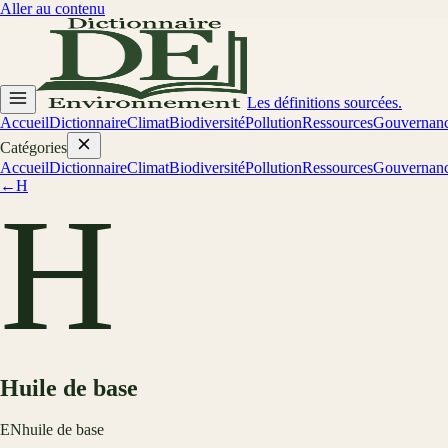
Aller au contenu
Les définitions sourcées.
Accueil
Dictionnaire
Climat
Biodiversité
Pollution
Ressources
Gouvernan
Catégories
Accueil
Dictionnaire
Climat
Biodiversité
Pollution
Ressources
Gouvernan
←
H
H
Huile de base
EN
huile de base