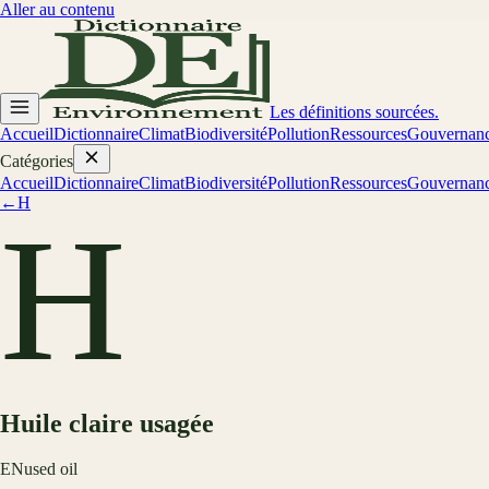
Aller au contenu
Les définitions sourcées.
Accueil
Dictionnaire
Climat
Biodiversité
Pollution
Ressources
Gouvernan
Catégories
Accueil
Dictionnaire
Climat
Biodiversité
Pollution
Ressources
Gouvernan
←
H
H
Huile claire usagée
EN
used oil