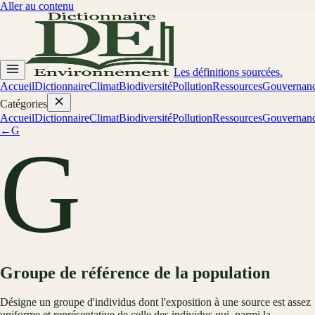
Aller au contenu
Les définitions sourcées.
Accueil
Dictionnaire
Climat
Biodiversité
Pollution
Ressources
Gouvernan
Catégories
Accueil
Dictionnaire
Climat
Biodiversité
Pollution
Ressources
Gouvernan
←
G
G
Groupe de référence de la population
Désigne un groupe d'individus dont l'exposition à une source est assez
uniforme et représentative de celle des individus qui, parmi la