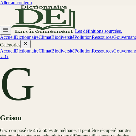
Aller au contenu
Les définitions sourcées.
Accueil
Dictionnaire
Climat
Biodiversité
Pollution
Ressources
Gouvernan
Catégories
Accueil
Dictionnaire
Climat
Biodiversité
Pollution
Ressources
Gouvernan
←
G
G
Grisou
Gaz composé de 45 à 60 % de méthane. Il peut-être récupéré par des
stations de captage et acheminé vers différents utilisateurs : cokeries,