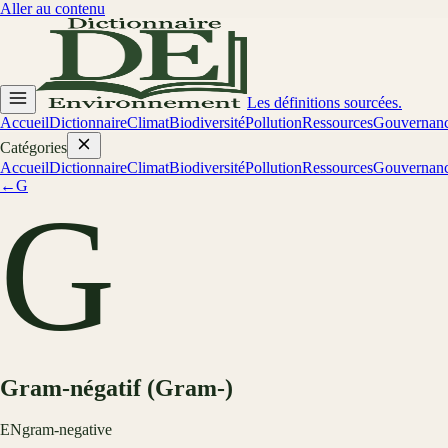
Aller au contenu
Les définitions sourcées.
Accueil
Dictionnaire
Climat
Biodiversité
Pollution
Ressources
Gouvernan
Catégories
Accueil
Dictionnaire
Climat
Biodiversité
Pollution
Ressources
Gouvernan
←
G
G
Gram-négatif (Gram-)
EN
gram-negative