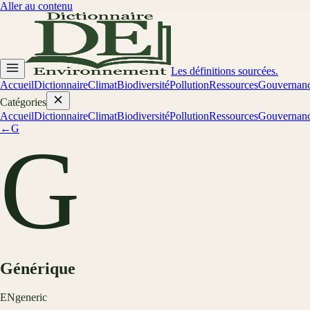
Aller au contenu
Les définitions sourcées.
Accueil
Dictionnaire
Climat
Biodiversité
Pollution
Ressources
Gouvernan
Catégories
Accueil
Dictionnaire
Climat
Biodiversité
Pollution
Ressources
Gouvernan
←
G
G
Générique
EN
generic