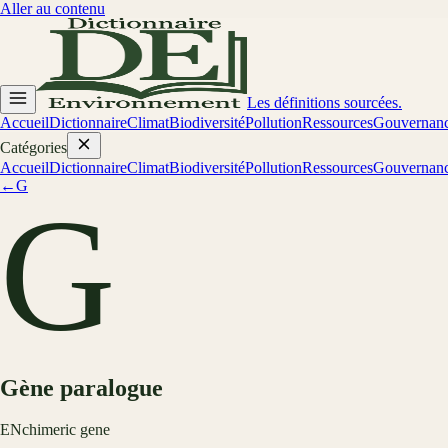
Aller au contenu
Les définitions sourcées.
Accueil
Dictionnaire
Climat
Biodiversité
Pollution
Ressources
Gouvernan
Catégories
Accueil
Dictionnaire
Climat
Biodiversité
Pollution
Ressources
Gouvernan
←
G
G
Gène paralogue
EN
chimeric gene