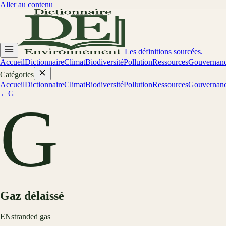
Aller au contenu
Les définitions sourcées.
Accueil
Dictionnaire
Climat
Biodiversité
Pollution
Ressources
Gouvernan
Catégories
Accueil
Dictionnaire
Climat
Biodiversité
Pollution
Ressources
Gouvernan
←
G
G
Gaz délaissé
EN
stranded gas