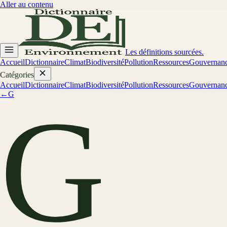
Aller au contenu
Les définitions sourcées.
Accueil
Dictionnaire
Climat
Biodiversité
Pollution
Ressources
Gouvernan
Catégories
Accueil
Dictionnaire
Climat
Biodiversité
Pollution
Ressources
Gouvernan
←
G
G