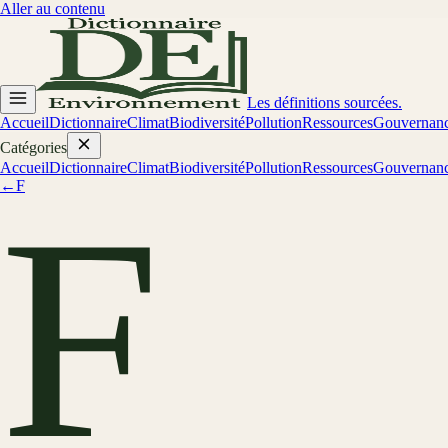
Aller au contenu
Les définitions sourcées.
Accueil
Dictionnaire
Climat
Biodiversité
Pollution
Ressources
Gouvernan
Catégories
Accueil
Dictionnaire
Climat
Biodiversité
Pollution
Ressources
Gouvernan
←
F
F