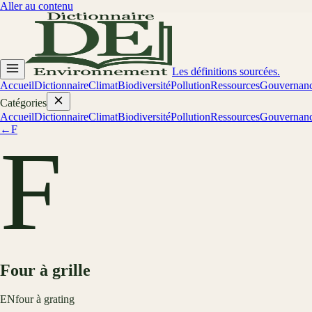
Aller au contenu
Les définitions sourcées.
Accueil
Dictionnaire
Climat
Biodiversité
Pollution
Ressources
Gouvernan
Catégories
Accueil
Dictionnaire
Climat
Biodiversité
Pollution
Ressources
Gouvernan
←
F
F
Four à grille
EN
four à grating