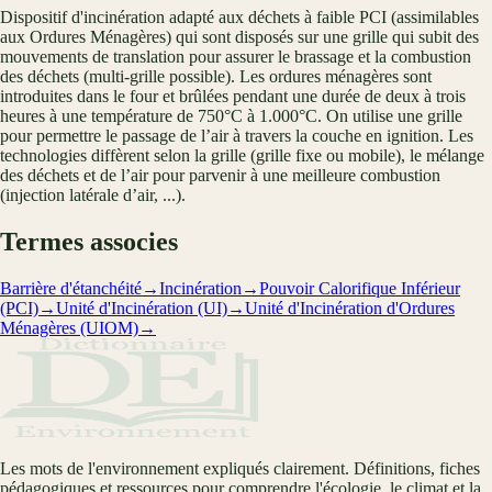
Dispositif d'incinération adapté aux déchets à faible PCI (assimilables
aux Ordures Ménagères) qui sont disposés sur une grille qui subit des
mouvements de translation pour assurer le brassage et la combustion
des déchets (multi-grille possible). Les ordures ménagères sont
introduites dans le four et brûlées pendant une durée de deux à trois
heures à une température de 750°C à 1.000°C. On utilise une grille
pour permettre le passage de l’air à travers la couche en ignition. Les
technologies diffèrent selon la grille (grille fixe ou mobile), le mélange
des déchets et de l’air pour parvenir à une meilleure combustion
(injection latérale d’air, ...).
Termes associes
Barrière d'étanchéité
→
Incinération
→
Pouvoir Calorifique Inférieur
(PCI)
→
Unité d'Incinération (UI)
→
Unité d'Incinération d'Ordures
Ménagères (UIOM)
→
Les mots de l'environnement expliqués clairement. Définitions, fiches
pédagogiques et ressources pour comprendre l'écologie, le climat et la