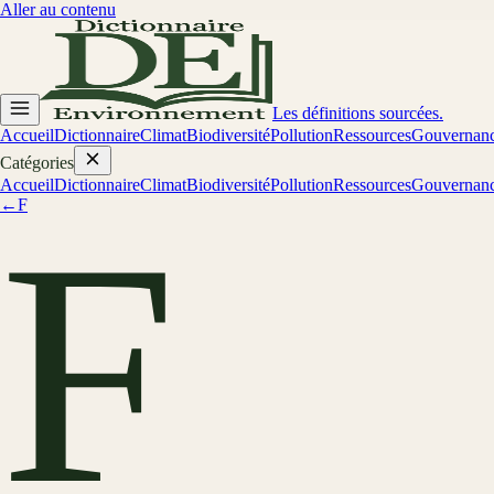
Aller au contenu
Les définitions sourcées.
Accueil
Dictionnaire
Climat
Biodiversité
Pollution
Ressources
Gouvernan
Catégories
Accueil
Dictionnaire
Climat
Biodiversité
Pollution
Ressources
Gouvernan
←
F
F