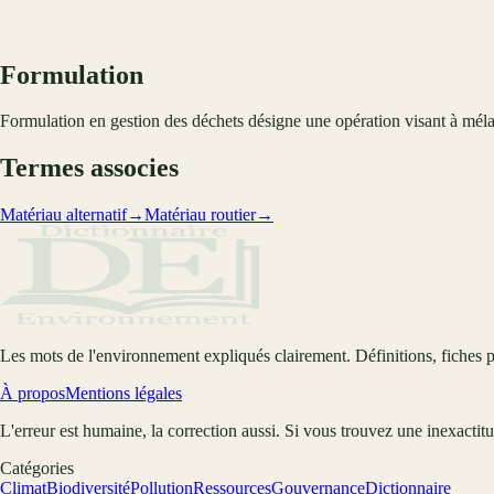
Formulation
Formulation en gestion des déchets désigne une opération visant à mélan
Termes associes
Matériau alternatif
→
Matériau routier
→
Les mots de l'environnement expliqués clairement. Définitions, fiches p
À propos
Mentions légales
L'erreur est humaine, la correction aussi. Si vous trouvez une inexactit
Catégories
Climat
Biodiversité
Pollution
Ressources
Gouvernance
Dictionnaire