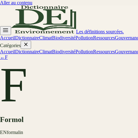
Aller au contenu
Les définitions sourcées.
Accueil
Dictionnaire
Climat
Biodiversité
Pollution
Ressources
Gouvernan
Catégories
Accueil
Dictionnaire
Climat
Biodiversité
Pollution
Ressources
Gouvernan
←
F
F
Formol
EN
formalin