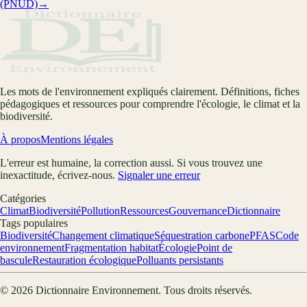
(PNUD)
→
Les mots de l'environnement expliqués clairement. Définitions, fiches
pédagogiques et ressources pour comprendre l'écologie, le climat et la
biodiversité.
À propos
Mentions légales
L'erreur est humaine, la correction aussi. Si vous trouvez une
inexactitude, écrivez-nous.
Signaler une erreur
Catégories
Climat
Biodiversité
Pollution
Ressources
Gouvernance
Dictionnaire
Tags populaires
Biodiversité
Changement climatique
Séquestration carbone
PFAS
Code
environnement
Fragmentation habitat
Écologie
Point de
bascule
Restauration écologique
Polluants persistants
©
2026
Dictionnaire Environnement
. Tous droits réservés.