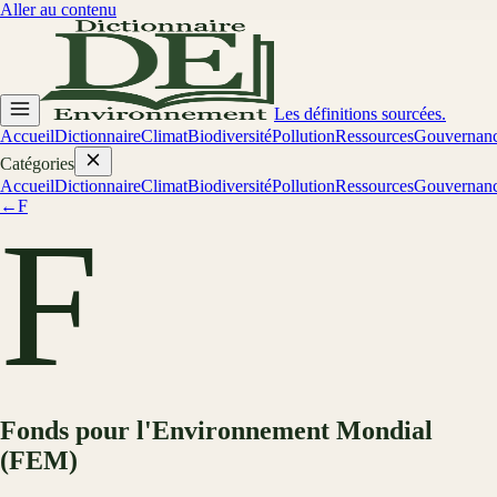
Aller au contenu
Les définitions sourcées.
Accueil
Dictionnaire
Climat
Biodiversité
Pollution
Ressources
Gouvernan
Catégories
Accueil
Dictionnaire
Climat
Biodiversité
Pollution
Ressources
Gouvernan
←
F
F
Fonds pour l'Environnement Mondial
(FEM)