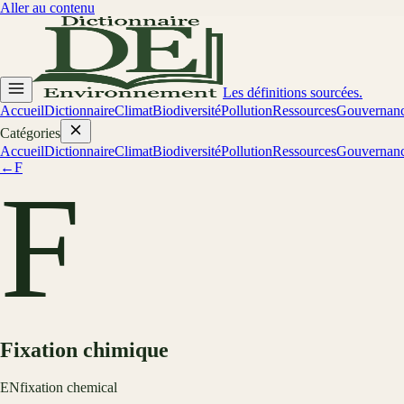
Aller au contenu
Les définitions sourcées.
Accueil
Dictionnaire
Climat
Biodiversité
Pollution
Ressources
Gouvernan
Catégories
Accueil
Dictionnaire
Climat
Biodiversité
Pollution
Ressources
Gouvernan
←
F
F
Fixation chimique
EN
fixation chemical