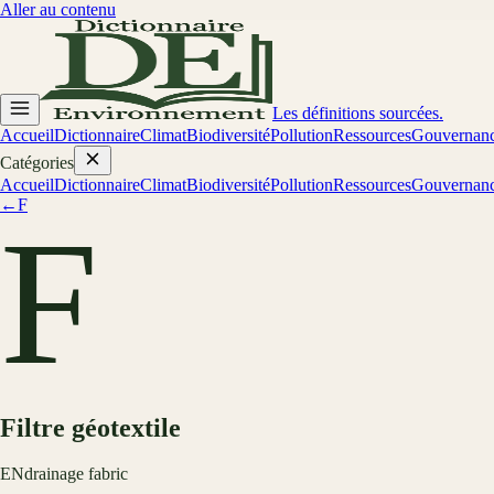
Aller au contenu
Les définitions sourcées.
Accueil
Dictionnaire
Climat
Biodiversité
Pollution
Ressources
Gouvernan
Catégories
Accueil
Dictionnaire
Climat
Biodiversité
Pollution
Ressources
Gouvernan
←
F
F
Filtre géotextile
EN
drainage fabric