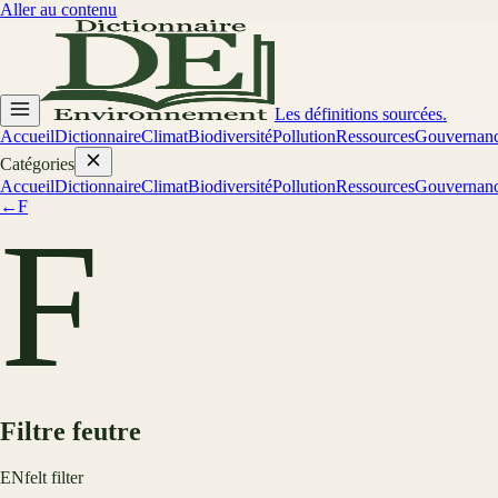
Aller au contenu
Les définitions sourcées.
Accueil
Dictionnaire
Climat
Biodiversité
Pollution
Ressources
Gouvernan
Catégories
Accueil
Dictionnaire
Climat
Biodiversité
Pollution
Ressources
Gouvernan
←
F
F
Filtre feutre
EN
felt filter