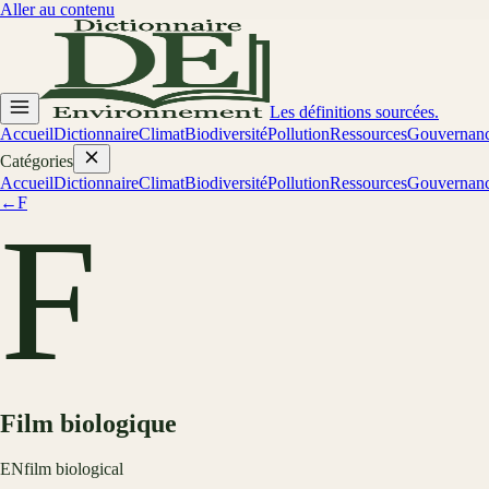
Aller au contenu
Les définitions sourcées.
Accueil
Dictionnaire
Climat
Biodiversité
Pollution
Ressources
Gouvernan
Catégories
Accueil
Dictionnaire
Climat
Biodiversité
Pollution
Ressources
Gouvernan
←
F
F
Film biologique
EN
film biological