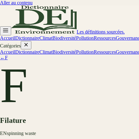
Aller au contenu
Les définitions sourcées.
Accueil
Dictionnaire
Climat
Biodiversité
Pollution
Ressources
Gouvernan
Catégories
Accueil
Dictionnaire
Climat
Biodiversité
Pollution
Ressources
Gouvernan
←
F
F
Filature
EN
spinning waste