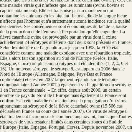
une maladie virale qui n’affecte que les ruminants (ovins, bovins et
caprins notamment). Elle est transmise par un moucheron qui
contamine les animaux en les piquant. La maladie de la langue bleue
n'affecte pas l'homme et n'a strictement aucune incidence sur la qualité
des denrées. Ses conséquences sont économiques du fait de la baisse
de la production et de l’entrave à l’exportation qu’elle engendre. La
fièvre catarrhale ovine est provoquée par un virus dont il existe
actuellement 24 sérotypes différents dont deux sont présents en France.
Selon le ministère de l’agriculture, « jusqu’en 1998, la FCO était
considérée comme une maladie exotique avec une répartition tropicale.
Elle a alors fait son apparition au Sud de l'Europe (Grèce, Italie,
Espagne, Corse) où plusieurs sérotypes ont été identifiés (1, 2, 4, 9 et
16). Un nouveau sérotype, le séroype 8, est apparu en 2006 dans le
Nord de l'Europe (Allemagne, Belgique, Pays-Bas et France
continentale) et s’est en 2007 largement répandu sur le territoire
communautaire. L’année 2007 a également vu l’apparition du sérotype
1 en France continentale. » En effet, depuis août 2006, un certain
nombre de pays du Nord de l’Europe mais également la France sont
confrontés à cette maladie en relation avec la propagation d’un virus
appartenant au sérotype 8 de la fièvre catarrhale ovine (15 566 cas
déclarés en France au cours de l’année 2007). Ce virus de sérotype 8
était totalement inconnu sur le continent auparavant, tandis que d'autres
sérotypes de virus restaient limités dans certaines zones du Sud de
l’Europe (Italie, Espagne, Portugal, Corse). Depuis novembre 2007, un