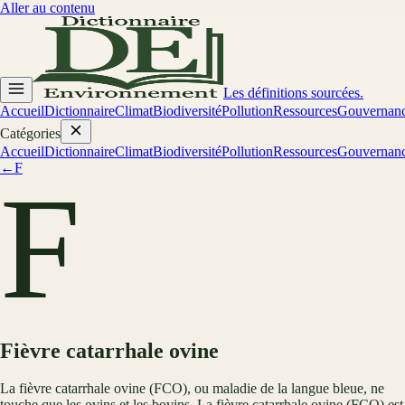
Aller au contenu
Les définitions sourcées.
Accueil
Dictionnaire
Climat
Biodiversité
Pollution
Ressources
Gouvernan
Catégories
Accueil
Dictionnaire
Climat
Biodiversité
Pollution
Ressources
Gouvernan
←
F
F
Fièvre catarrhale ovine
La fièvre catarrhale ovine (FCO), ou maladie de la langue bleue, ne
touche que les ovins et les bovins. La fièvre catarrhale ovine (FCO) est