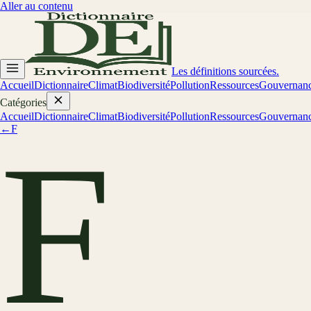
Aller au contenu
Les définitions sourcées.
Accueil
Dictionnaire
Climat
Biodiversité
Pollution
Ressources
Gouvernan
Catégories
Accueil
Dictionnaire
Climat
Biodiversité
Pollution
Ressources
Gouvernan
←
F
F