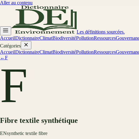
Aller au contenu
Les définitions sourcées.
Accueil
Dictionnaire
Climat
Biodiversité
Pollution
Ressources
Gouvernan
Catégories
Accueil
Dictionnaire
Climat
Biodiversité
Pollution
Ressources
Gouvernan
←
F
F
Fibre textile synthétique
EN
synthetic textile fibre