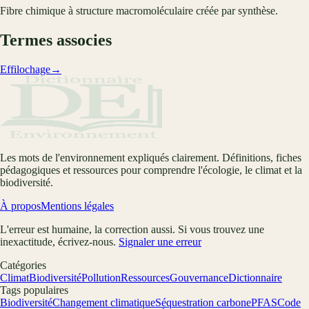
Fibre chimique à structure macromoléculaire créée par synthèse.
Termes associes
Effilochage
→
Les mots de l'environnement expliqués clairement. Définitions, fiches
pédagogiques et ressources pour comprendre l'écologie, le climat et la
biodiversité.
À propos
Mentions légales
L'erreur est humaine, la correction aussi. Si vous trouvez une
inexactitude, écrivez-nous.
Signaler une erreur
Catégories
Climat
Biodiversité
Pollution
Ressources
Gouvernance
Dictionnaire
Tags populaires
Biodiversité
Changement climatique
Séquestration carbone
PFAS
Code