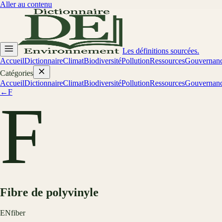
Aller au contenu
Les définitions sourcées.
Accueil
Dictionnaire
Climat
Biodiversité
Pollution
Ressources
Gouvernan
Catégories
Accueil
Dictionnaire
Climat
Biodiversité
Pollution
Ressources
Gouvernan
←
F
F
Fibre de polyvinyle
EN
fiber